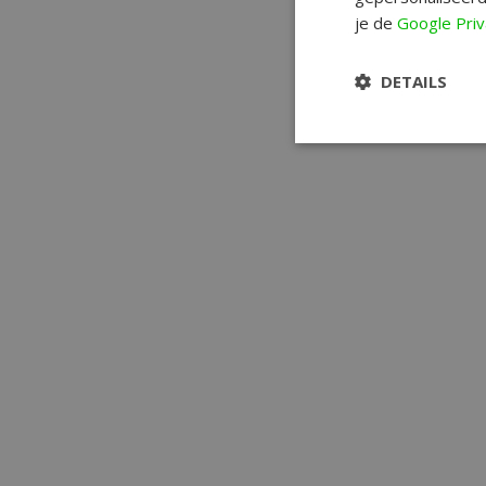
je de
Google Priv
DETAILS