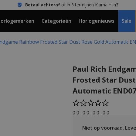
Betaal achteraf
of in 3 termijnen Klarna + ln3
orlogemerken
Categorieën
Horlogenieuws
Sale
Endgame Rainbow Frosted Star Dust Rose Gold Automatic E
Paul Rich Endga
Frosted Star Dus
Automatic END07
0
0
:
0
0
:
0
0
:
0
0
Niet op voorraad.
Lever