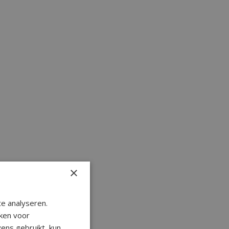
×
e analyseren.
ken voor
ens gebruikt, kun