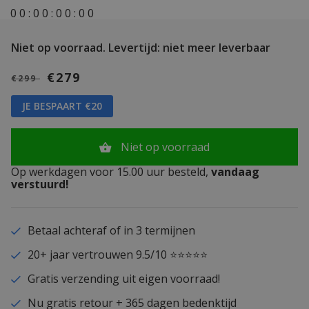
0
0
:
0
0
:
0
0
:
0
0
Niet op voorraad.
Levertijd: niet meer leverbaar
€279
€299
JE BESPAART €20
Niet op voorraad
Op werkdagen voor 15.00 uur besteld,
vandaag
verstuurd!
Betaal achteraf of in 3 termijnen
20+ jaar vertrouwen 9.5/10 ⭐⭐⭐⭐⭐
Gratis verzending uit eigen voorraad!
Nu gratis retour + 365 dagen bedenktijd