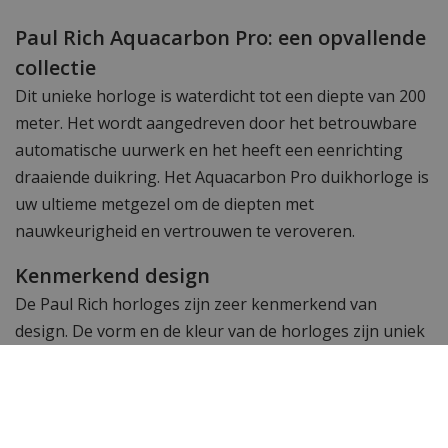
Paul Rich Aquacarbon Pro: een opvallende
collectie
Dit unieke horloge is waterdicht tot een diepte van 200
meter. Het wordt aangedreven door het betrouwbare
automatische uurwerk en het heeft een eenrichting
draaiende duikring. Het Aquacarbon Pro duikhorloge is
uw ultieme metgezel om de diepten met
nauwkeurigheid en vertrouwen te veroveren.
Kenmerkend design
De Paul Rich horloges zijn zeer kenmerkend van
design. De vorm en de kleur van de horloges zijn uniek
en dat maakt dit mooie horlogemerk bijzonder.