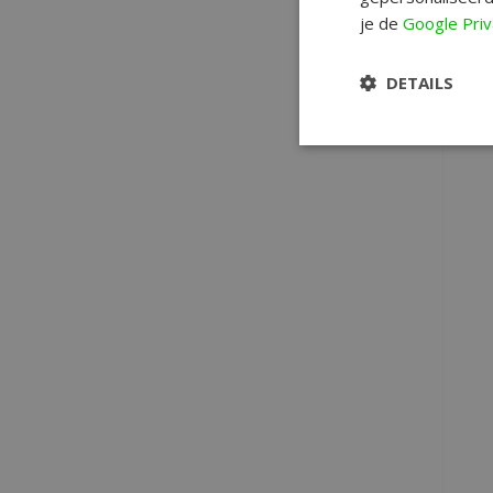
je de
Google Priv
S
DETAILS