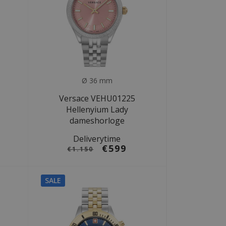
Ø 36 mm
Versace VEHU01225
Hellenyium Lady
dameshorloge
Deliverytime
€599
€1.150
SALE