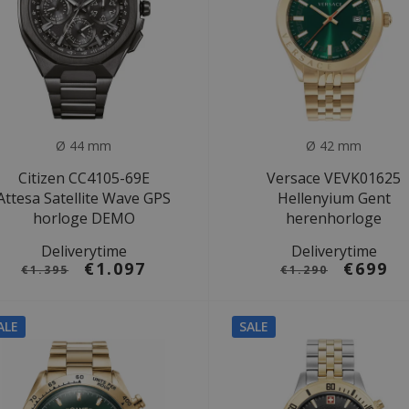
Ø 44 mm
Ø 42 mm
Citizen CC4105-69E
Versace VEVK01625
Attesa Satellite Wave GPS
Hellenyium Gent
horloge DEMO
herenhorloge
Deliverytime
Deliverytime
€1.097
€699
€1.395
€1.290
ALE
SALE