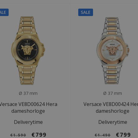
ALE
SALE
Ø 37 mm
Ø 37 mm
Versace VE8D00624 Hera
Versace VE8D00424 He
dameshorloge
dameshorloge
Deliverytime
Deliverytime
€799
€799
€1.590
€1.490