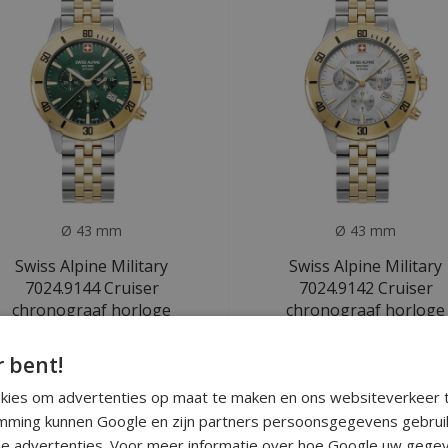
Ø 43 mm
Ø 43 mm
Swiss Alpine Military
Swiss Alpine Military
7024.9144 Cruiser
7024.9142 Cruiser
chronograaf horloge
chronograaf horloge
Deliverytime
r bent!
Deliverytime
okies om advertenties op maat te maken en ons websiteverkeer t
€269
€269
€749
€749
ming kunnen Google en zijn partners persoonsgegevens gebrui
e advertenties. Voor meer informatie over hoe Google uw gegev