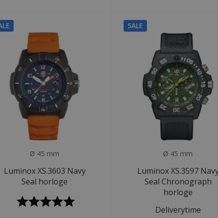
ALE
SALE
Ø 45 mm
Ø 45 mm
Luminox XS.3603 Navy
Luminox XS.3597 Nav
Seal horloge
Seal Chronograph
horloge
Deliverytime