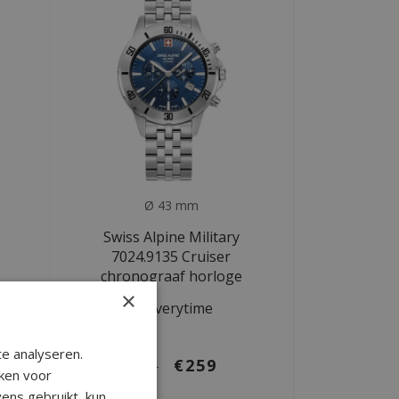
Ø 43 mm
Swiss Alpine Military
7024.9135 Cruiser
chronograaf horloge
×
Deliverytime
e analyseren.
€259
€699
ken voor
ens gebruikt, kun