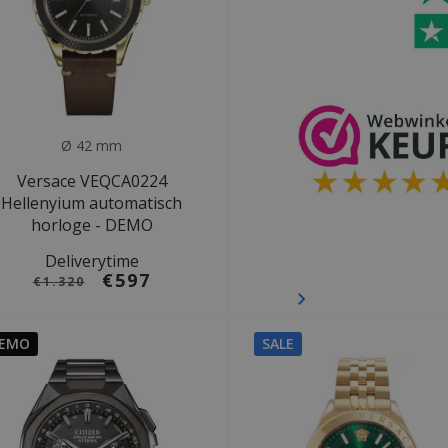
Ø 42 mm
Versace VEQCA0224
Hellenyium automatisch
horloge - DEMO
Deliverytime
€597
€1.320
EMO
SALE