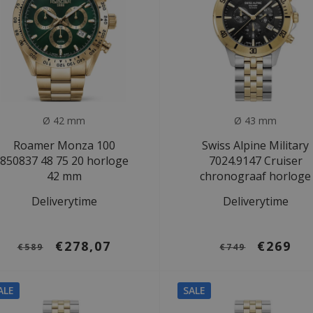
Ø 42 mm
Ø 43 mm
Roamer Monza 100
Swiss Alpine Military
850837 48 75 20 horloge
7024.9147 Cruiser
42 mm
chronograaf horloge
Deliverytime
Deliverytime
€278,07
€269
€589
€749
ALE
SALE