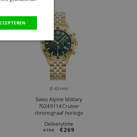
SALE
CCEPTEREN
Ø 43 mm
Swiss Alpine Military
7024.9114 Cruiser
chronograaf horloge
Deliverytime
€269
€796