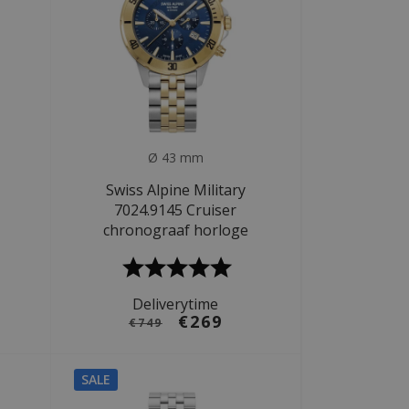
Ø 43 mm
Swiss Alpine Military
7024.9145 Cruiser
chronograaf horloge
Deliverytime
€269
€749
SALE