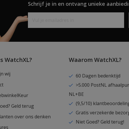
Schrijf je in en ontvang unieke aanbiedi
is WatchXL?
Waarom WatchXL?
jn wij
60 Dagen bedenktijd
ct
>5.000 PostNL afhaalpu
NL+BE
ebwinkelKeur
(9,5/10) klantbeoordelin
goed? Geld terug
Gratis verzekerde bezor
lanten over ons denken
Niet Goed? Geld terug!
ures