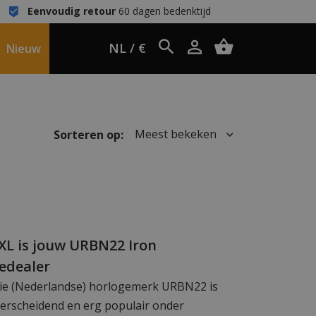
Eenvoudig retour
60 dagen bedenktijd
NL / €
Nieuw
Meest bekeken
Sorteren op:
L is jouw URBN22 Iron
edealer
ie (Nederlandse) horlogemerk URBN22 is
erscheidend en erg populair onder