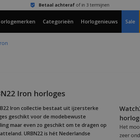
Betaal achteraf
of in 3 termijnen
orlogemerken
Categorieën
Horlogenieuws
Sale
ron
N22 Iron horloges
WatchX
B22 Iron collectie bestaat uit ijzersterke
ges geschikt voor de modebewuste
horlog
ling maar even zo geschikt om te dragen op
Het moo
latteland. URBN22 is hét Nederlandse
zeer ond