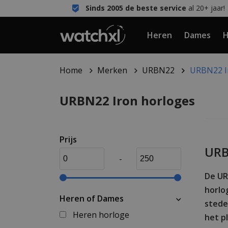
Sinds 2005 de beste service
al 20+ jaar!
Heren
Dames
H
Home
Merken
URBN22
URBN22 I
URBN22 Iron horloges
Prijs
URB
-
De UR
horlo
Heren of Dames
stede
Heren horloge
het p