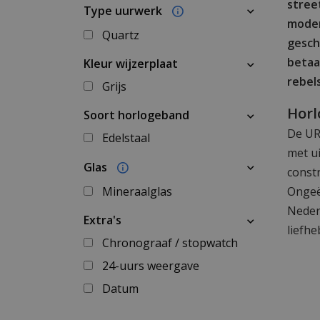
stree
Type uurwerk
moder
Quartz
gesch
betaal
Kleur wijzerplaat
rebel
Grijs
Horl
Soort horlogeband
De UR
Edelstaal
met u
Glas
const
Mineraalglas
Ongeë
Neder
Extra's
liefh
Chronograaf / stopwatch
24-uurs weergave
Datum