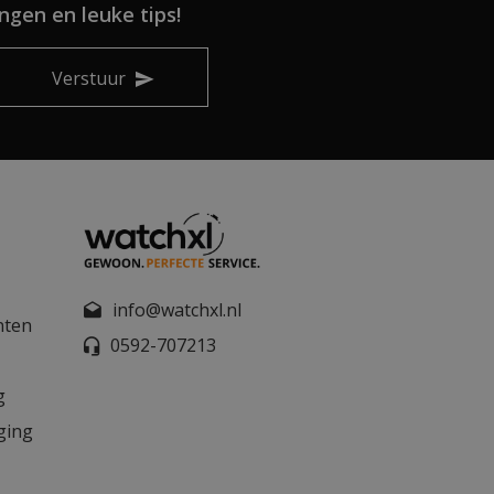
ngen en leuke tips!
Verstuur
info@watchxl.nl
nten
0592-707213
g
ging