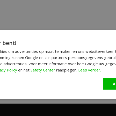
r bent!
okies om advertenties op maat te maken en ons websiteverkeer t
ming kunnen Google en zijn partners persoonsgegevens gebrui
e advertenties. Voor meer informatie over hoe Google uw gegev
acy Policy
en het
Safety Center
raadplegen.
Lees verder.
A