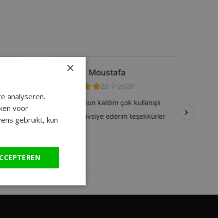
×
e analyseren.
ken voor
ens gebruikt, kun
CCEPTEREN