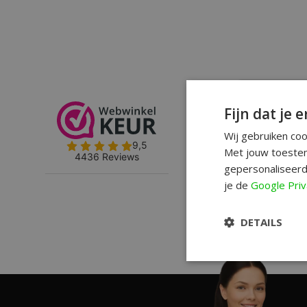
Fijn dat je e
Wij gebruiken co
Met jouw toestem
gepersonaliseerd
je de
Google Priv
DETAILS