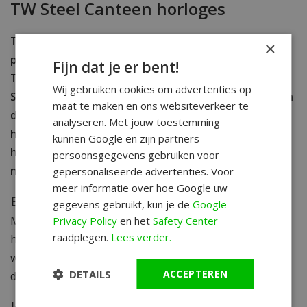
TW Steel Canteen horloges
TW Steel Canteen horloge collectie is zowat de alle
×
populairste TW Steel collectie en bevat horloges die
Fijn dat je er bent!
TW Steel groot hebben gemaakt. Je zult bij deze TW
Wij gebruiken cookies om advertenties op
Steel polshorloges direct de opvallende kroonkap en
maat te maken en ons websiteverkeer te
de stalen rivets op de horlogebanden herkennen:
analyseren. Met jouw toestemming
het zijn de beeldmerken van dit Nederlandse
kunnen Google en zijn partners
horlogemerk. De nieuwste modellen vind je
persoonsgegevens gebruiken voor
natuurlijk bij WatchXL in onze webshop
.
gepersonaliseerde advertenties. Voor
meer informatie over hoe Google uw
Een TW Steel Canteen voor iedereen!
gegevens gebruikt, kun je de
Google
Met een TW Steel Canteen horloge heb je een
Privacy Policy
en het
Safety Center
raadplegen.
Lees verder.
herkenbaar sieraad om je pols, liefhebbers op de hele
wereld herkennen deze karakteristieke horloges
DETAILS
ACCEPTEREN
direct.
Jouw vragen over TW Steel Canteen