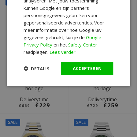
analyseren. Met jouw toestemming
SALE
SALE
kunnen Google en zijn partners
persoonsgegevens gebruiken voor
gepersonaliseerde advertenties. Voor
meer informatie over hoe Google uw
gegevens gebruikt, kun je de
Google
Privacy Policy
en het
Safety Center
raadplegen.
Lees verder.
Ø 42 mm
Ø 42 mm
DETAILS
ACCEPTEREN
Swiss Alpine Military
Swiss Alpine Military
7005.9847 Typhoon
7005.9144 Typhoon
horloge
horloge
Deliverytime
Deliverytime
€229
€259
€669
€729
SALE
SALE