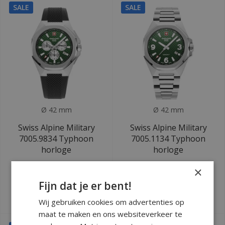
SALE
SALE
Ø 42 mm
Ø 42 mm
Swiss Alpine Military
Swiss Alpine Military
7005.9834 Typhoon
7005.1134 Typhoon
horloge
horloge
Deliverytime
×
Fijn dat je er bent!
Deliverytime
€239
€199
€649
€529
Wij gebruiken cookies om advertenties op
maat te maken en ons websiteverkeer te