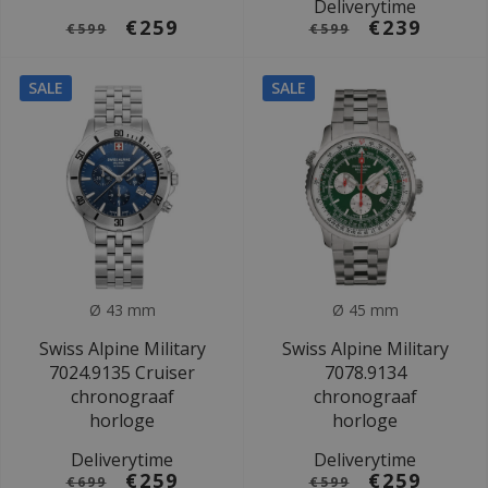
Deliverytime
€259
€239
€599
€599
SALE
SALE
Ø 43 mm
Ø 45 mm
Swiss Alpine Military
Swiss Alpine Military
7024.9135 Cruiser
7078.9134
chronograaf
chronograaf
horloge
horloge
Deliverytime
Deliverytime
€259
€259
€699
€599