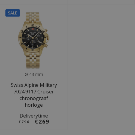
SALE
Ø 43 mm
Swiss Alpine Military
7024.9117 Cruiser
chronograaf
horloge
Deliverytime
€269
€796