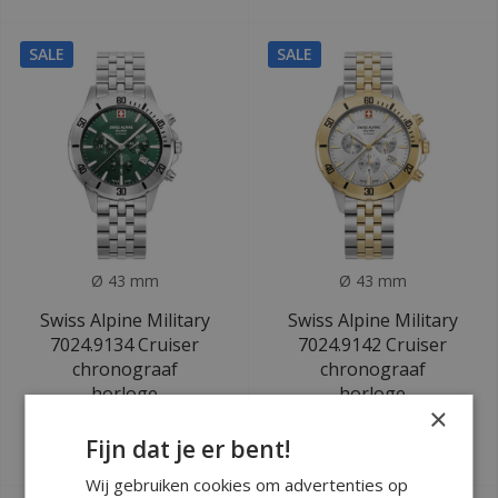
SALE
SALE
Ø 43 mm
Ø 43 mm
Swiss Alpine Military
Swiss Alpine Military
7024.9134 Cruiser
7024.9142 Cruiser
chronograaf
chronograaf
horloge
horloge
×
Deliverytime
Deliverytime
Fijn dat je er bent!
€259
€269
€699
€749
Wij gebruiken cookies om advertenties op