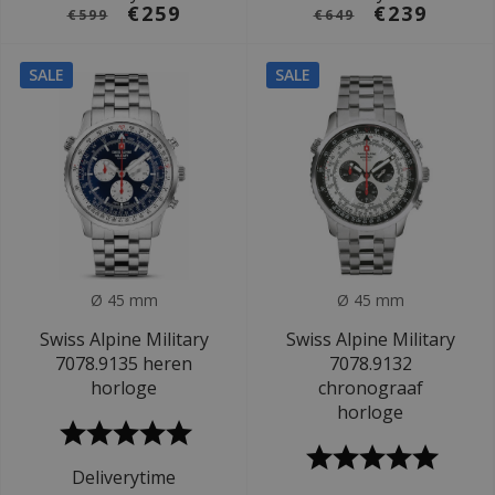
€259
€239
€599
€649
SALE
SALE
Ø 45 mm
Ø 45 mm
Swiss Alpine Military
Swiss Alpine Military
7078.9135 heren
7078.9132
horloge
chronograaf
horloge
Deliverytime