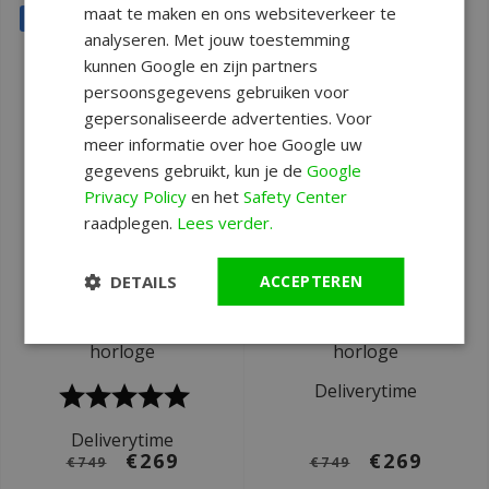
maat te maken en ons websiteverkeer te
SALE
SALE
analyseren. Met jouw toestemming
kunnen Google en zijn partners
persoonsgegevens gebruiken voor
gepersonaliseerde advertenties. Voor
meer informatie over hoe Google uw
gegevens gebruikt, kun je de
Google
Privacy Policy
en het
Safety Center
raadplegen.
Lees verder.
Ø 43 mm
Ø 43 mm
Swiss Alpine Military
Swiss Alpine Military
DETAILS
ACCEPTEREN
7024.9144 Cruiser
7024.9147 Cruiser
chronograaf
chronograaf
horloge
horloge
Deliverytime
Deliverytime
€269
€269
€749
€749