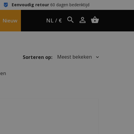
Eenvoudig retour
60 dagen bedenktijd
NL / €
Nieuw
Meest bekeken
Sorteren op:
gen