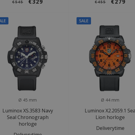
€329
€279
€545
€455
ALE
SALE
Ø 45 mm
Ø 44 mm
Luminox XS.3583 Navy
Luminox X2.2059.1 Se
Seal Chronograph
Lion horloge
horloge
Deliverytime
Deliverytime