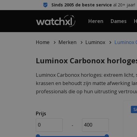
Sinds 2005 de beste service
al 20+ jaar!
Heren
Dames
H
Home
Merken
Luminox
Luminox 
Luminox Carbonox horloge
Luminox Carbonox horloges: extreem licht, s
krassen en behoudt zijn matte afwerking lan
professionals die op hun uitrusting vertrou
S
Prijs
-