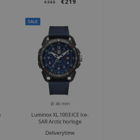
€219
€365
SALE
Ø 46 mm
a
Luminox XL.1003.ICE Ice-
SAR Arctic horloge
Deliverytime