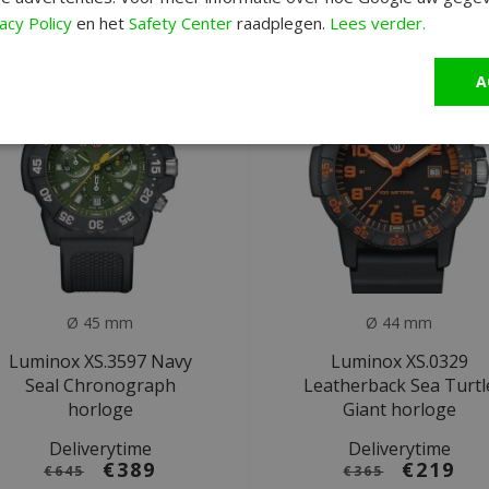
acy Policy
en het
Safety Center
raadplegen.
Lees verder.
ALE
SALE
A
Ø 45 mm
Ø 44 mm
Luminox XS.3597 Navy
Luminox XS.0329
Seal Chronograph
Leatherback Sea Turtl
horloge
Giant horloge
Deliverytime
Deliverytime
€389
€219
€645
€365