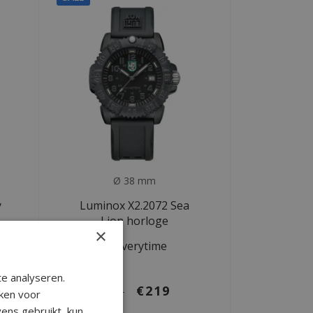
Ø 38 mm
y
Luminox X2.2072 Sea
Lion horloge
×
Deliverytime
e analyseren.
€219
€365
ken voor
ens gebruikt, kun