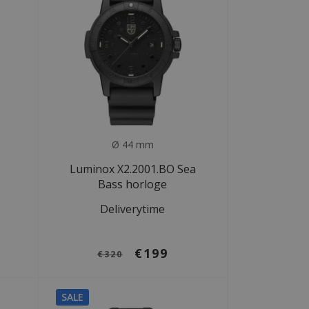
Ø 44 mm
Luminox X2.2001.BO Sea
Bass horloge
Deliverytime
€199
€320
SALE