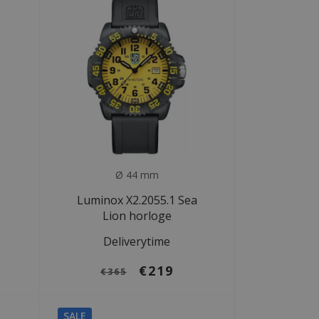
Ø 44 mm
Luminox X2.2055.1 Sea
Lion horloge
Deliverytime
€219
€365
SALE