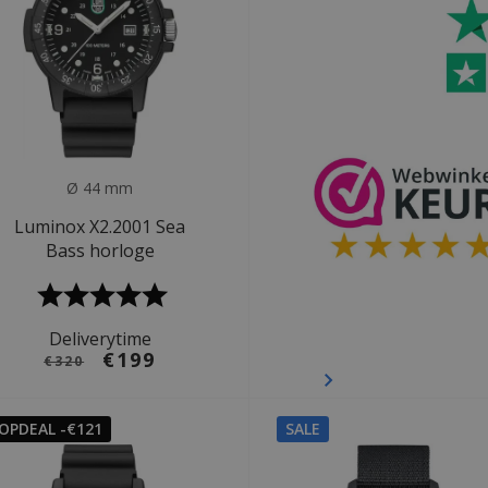
Ø 44 mm
Luminox X2.2001 Sea
Bass horloge
Deliverytime
€199
€320
OPDEAL -€121
SALE