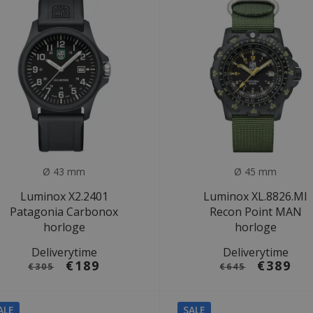
Ø 43 mm
Ø 45 mm
Luminox X2.2401
Luminox XL.8826.MI
Patagonia Carbonox
Recon Point MAN
horloge
horloge
Deliverytime
Deliverytime
€189
€389
€305
€645
ALE
SALE