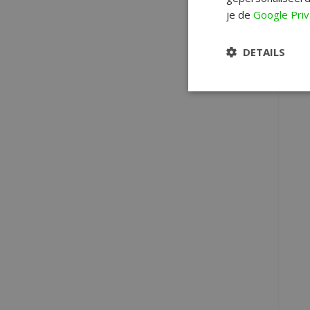
je de
Google Priv
S
DETAILS