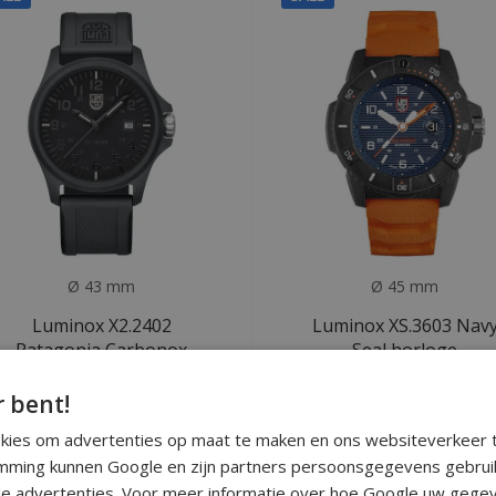
Ø 43 mm
Ø 45 mm
Luminox X2.2402
Luminox XS.3603 Nav
Patagonia Carbonox
Seal horloge
horloge
r bent!
Deliverytime
Deliverytime
okies om advertenties op maat te maken en ons websiteverkeer t
€189
€379
€305
€625
ming kunnen Google en zijn partners persoonsgegevens gebrui
e advertenties. Voor meer informatie over hoe Google uw gegev