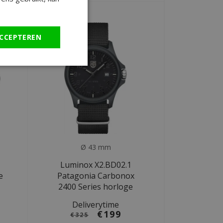
SALE
CCEPTEREN
Ø 43 mm
Luminox X2.BD02.1
e
Patagonia Carbonox
2400 Series horloge
Deliverytime
€199
€325