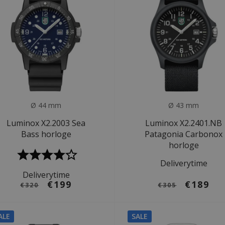
Ø 44 mm
Ø 43 mm
Luminox X2.2003 Sea
Luminox X2.2401.NB
Bass horloge
Patagonia Carbonox
horloge
Deliverytime
Deliverytime
€199
€189
€320
€305
ALE
SALE