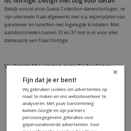
Gc horloge: Design met oog voor detail
Bekijk vooral onze Guess Collection dameshorloges, ze
zijn uitermate fraai afgewerkt met o.a. wijzerplaten van
parelmoer en lunetten met ingelegde kristallen. Met
kastdoorsneden tussen 33 en 37 mm is er voor elke
damespols een fraai horloge.
Veelgestelde vragen over Gc horloges
×
Fijn dat je er bent!
Wij gebruiken cookies om advertenties op
Wat is het verschil tussen Gc Guess Collection
maat te maken en ons websiteverkeer te
en het merk GUESS?
analyseren. Met jouw toestemming
kunnen Google en zijn partners
Zijn Gc horloges waterdicht?
persoonsgegevens gebruiken voor
gepersonaliseerde advertenties. Voor
Hoe onderhoud ik mijn Gc horloge goed?