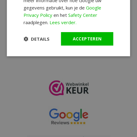
meer informatie over hoe Google uw
gegevens gebruikt, kun je de
Google
Wat is de prijs-kwaliteitverhouding van Gc
Privacy Policy
en het
Safety Center
horloges?
raadplegen.
Lees verder.
Welk type uurwerken gebruikt Gc?
DETAILS
ACCEPTEREN