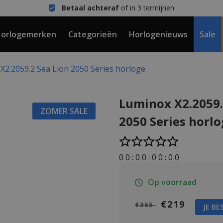
Betaal achteraf
of in 3 termijnen
orlogemerken
Categorieën
Horlogenieuws
Sale
X2.2059.2 Sea Lion 2050 Series horloge
Luminox X2.2059.
ZOMER SALE
2050 Series horl
0
0
:
0
0
:
0
0
:
0
0
Op voorraad
€219
€365
JE BE