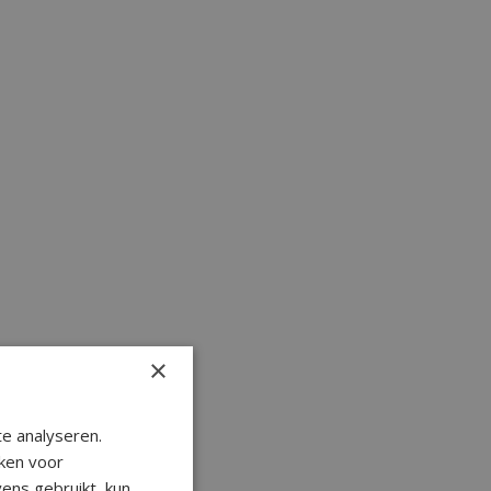
×
e analyseren.
ken voor
ens gebruikt, kun