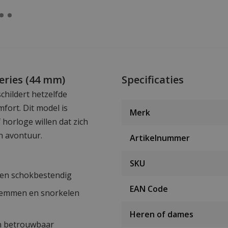
eries (44 mm)
Specificaties
childert hetzelfde
fort. Dit model is
Merk
horloge willen dat zich
n avontuur.
Artikelnummer
SKU
k en schokbestendig
EAN Code
zwemmen en snorkelen
Heren of dames
en betrouwbaar