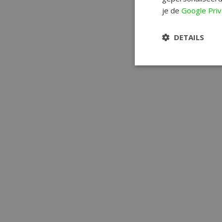
je de
Google Priv
DETAILS