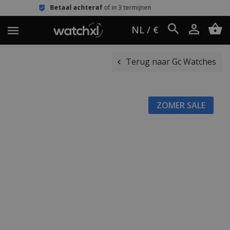
taal achteraf
of in 3 termijnen
Eenv
NL / €
Terug naar Gc Watches
ZOMER SALE