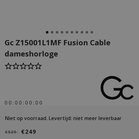
Gc Z15001L1MF Fusion Cable
dameshorloge
0
0
:
0
0
:
0
0
:
0
0
Niet op voorraad.
Levertijd: niet meer leverbaar
€249
€529