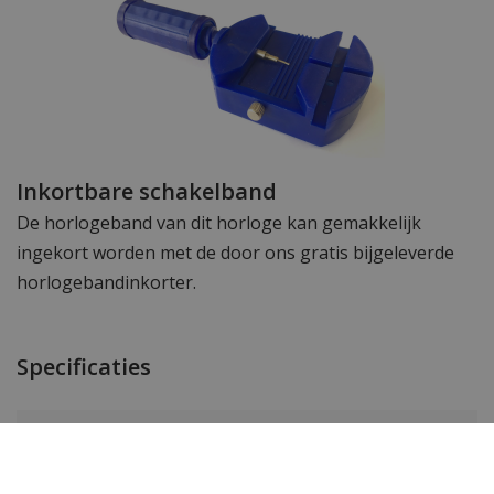
Inkortbare schakelband
De horlogeband van dit horloge kan gemakkelijk
ingekort worden met de door ons gratis bijgeleverde
horlogebandinkorter.
Specificaties
Merk
Gc Guess Collection
SKU
Z15001L1MF