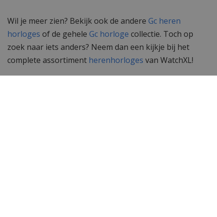
Wil je meer zien? Bekijk ook de andere
Gc heren
horloges
of de gehele
Gc horloge
collectie. Toch op
zoek naar iets anders? Neem dan een kijkje bij het
complete assortiment
herenhorloges
van WatchXL!
Specificaties
Merk
Gc Guess Collection
SKU
Y83002G5MF
EAN Code
0091661518270
Heren of dames
Heren