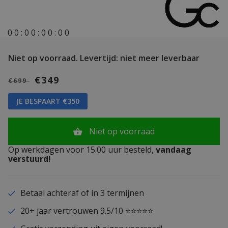
0
0
:
0
0
:
0
0
:
0
0
Niet op voorraad.
Levertijd: niet meer leverbaar
€349
€699
JE BESPAART €350
Niet op voorraad
Op werkdagen voor 15.00 uur besteld,
vandaag
verstuurd!
Betaal achteraf of in 3 termijnen
20+ jaar vertrouwen 9.5/10 ⭐⭐⭐⭐⭐