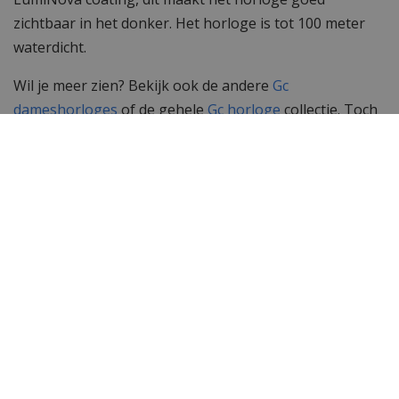
zichtbaar in het donker. Het horloge is tot 100 meter
waterdicht.
Wil je meer zien? Bekijk ook de andere
Gc
dameshorloges
of de gehele
Gc horloge
collectie. Toch
op zoek naar iets anders? Neem dan een kijkje bij het
complete assortiment
dameshorloges
van WatchXL!
Specificaties
Merk
Gc Guess Collection
SKU
Y66006L1MF
EAN Code
0091661518096