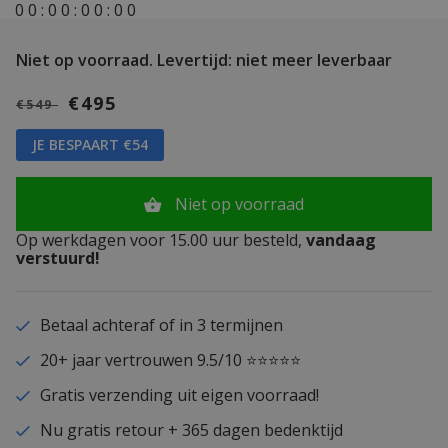
0
0
:
0
0
:
0
0
:
0
0
Niet op voorraad.
Levertijd: niet meer leverbaar
€495
€549
JE BESPAART €54
Niet op voorraad
Op werkdagen voor 15.00 uur besteld,
vandaag
verstuurd!
Betaal achteraf of in 3 termijnen
20+ jaar vertrouwen 9.5/10 ⭐⭐⭐⭐⭐
Gratis verzending uit eigen voorraad!
Nu gratis retour + 365 dagen bedenktijd