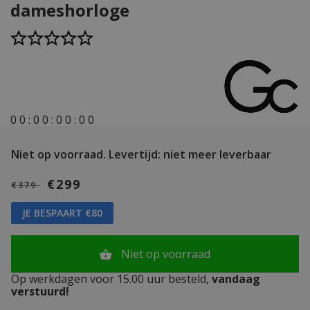
dameshorloge
0
0
:
0
0
:
0
0
:
0
0
Niet op voorraad.
Levertijd: niet meer leverbaar
€299
€379
JE BESPAART €80
Niet op voorraad
Op werkdagen voor 15.00 uur besteld,
vandaag
verstuurd!