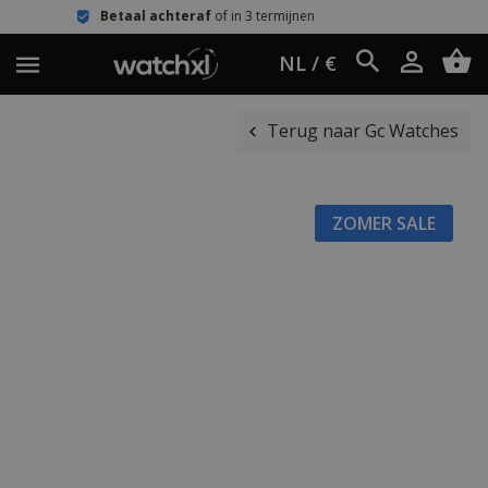
etaal achteraf
of in 3 termijnen
Eenv
NL / €
Terug naar Gc Watches
ZOMER SALE