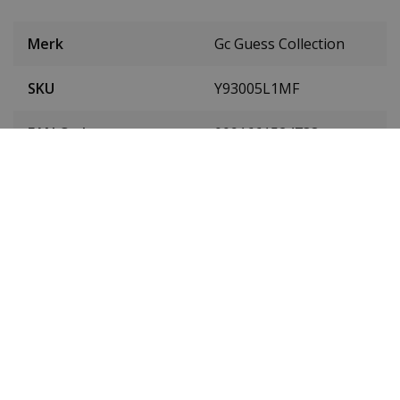
Merk
Gc Guess Collection
SKU
Y93005L1MF
EAN Code
0091661524738
Heren of dames
Dames
Materiaal behuizing
Edelstaal
Kleur behuizing
Zilver
Doorsnede behuizing
30 mm
Hoogte kast
9 mm