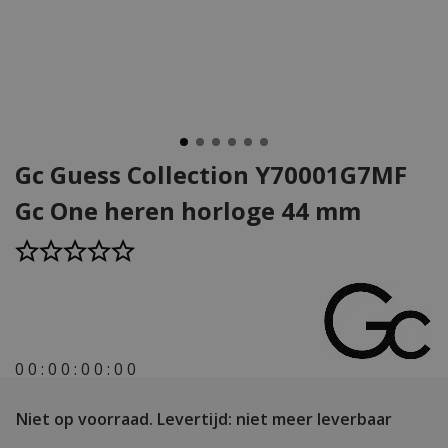
Gc Guess Collection Y70001G7MF
Gc One heren horloge 44 mm
0
0
:
0
0
:
0
0
:
0
0
Niet op voorraad.
Levertijd: niet meer leverbaar