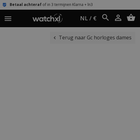
teraf
of in 3 termijnen Klarna + ln3
Eenvoudi
NL / €
Terug naar Gc horloges dames