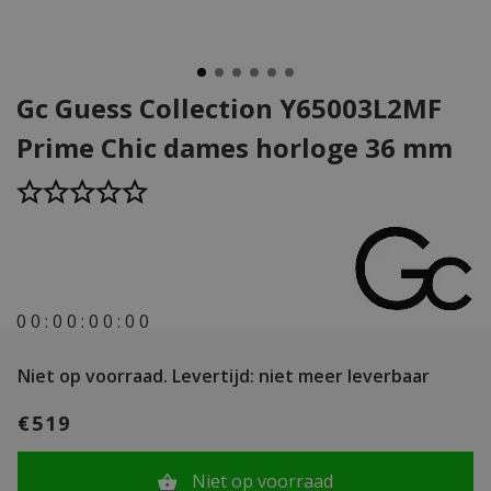
Gc Guess Collection Y65003L2MF
Prime Chic dames horloge 36 mm
0
0
:
0
0
:
0
0
:
0
0
Niet op voorraad.
Levertijd: niet meer leverbaar
€519
Niet op voorraad