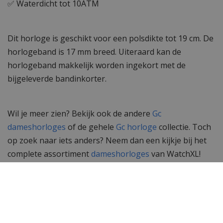
✅ Waterdicht tot 10ATM
Dit horloge is geschikt voor een polsdikte tot 19 cm. De
horlogeband is 17 mm breed. Uiteraard kan de
horlogeband makkelijk worden ingekort met de
bijgeleverde bandinkorter.
Wil je meer zien? Bekijk ook de andere
Gc
dameshorloges
of de gehele
Gc horloge
collectie. Toch
op zoek naar iets anders? Neem dan een kijkje bij het
complete assortiment
dameshorloges
van WatchXL!
Specificaties