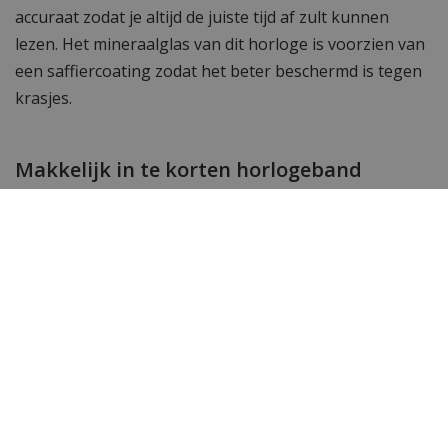
accuraat zodat je altijd de juiste tijd af zult kunnen
lezen. Het mineraalglas van dit horloge is voorzien van
een saffiercoating zodat het beter beschermd is tegen
krasjes.
Makkelijk in te korten horlogeband
De schakelband van dit Gc dameshorloge is voorzien
van een handige vlindersluiting. De band niet breder
dan 20 mm en je kunt de band gemakkelijk inkorten
met de bijgeleverde gratis bandinkorter.
De mooiste horloges vind je bij Gc dealer
WatchXL
Wil je meer zien? Bekijk ook de andere
Gc
dameshorloges
of de gehele
Gc horloge
collectie. Toch