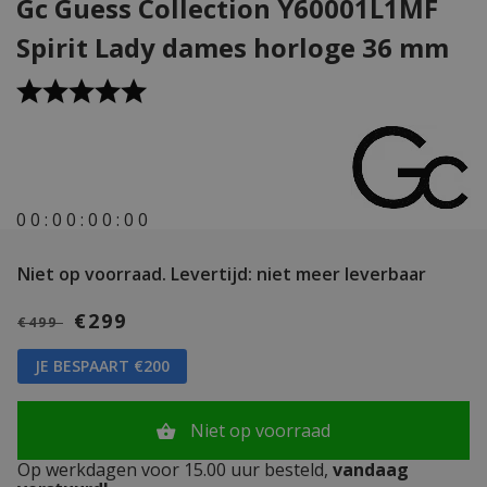
Gc Guess Collection Y60001L1MF
Spirit Lady dames horloge 36 mm
0
0
:
0
0
:
0
0
:
0
0
Niet op voorraad.
Levertijd: niet meer leverbaar
€299
€499
JE BESPAART €200
Niet op voorraad
Op werkdagen voor 15.00 uur besteld,
vandaag