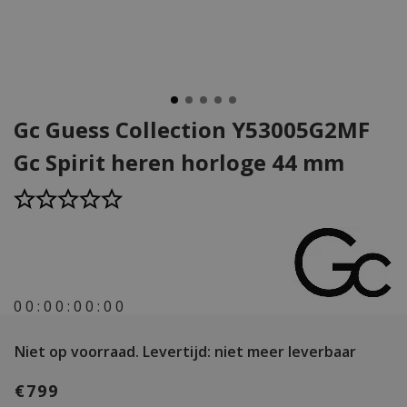
Gc Guess Collection Y53005G2MF
Gc Spirit heren horloge 44 mm
0
0
:
0
0
:
0
0
:
0
0
Niet op voorraad.
Levertijd: niet meer leverbaar
€799