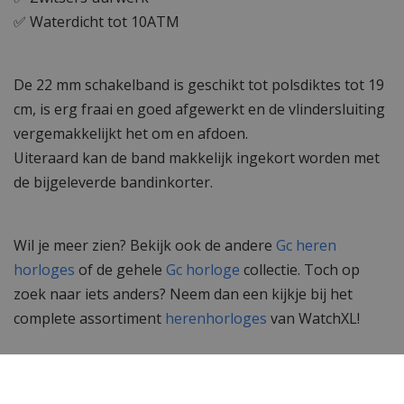
✅ Waterdicht tot 10ATM
De 22 mm schakelband is geschikt tot polsdiktes tot 19
cm, is erg fraai en goed afgewerkt en de vlindersluiting
vergemakkelijkt het om en afdoen.
Uiteraard kan de band makkelijk ingekort worden met
de bijgeleverde bandinkorter.
Wil je meer zien? Bekijk ook de andere
Gc heren
horloges
of de gehele
Gc horloge
collectie. Toch op
zoek naar iets anders? Neem dan een kijkje bij het
complete assortiment
herenhorloges
van WatchXL!
Specificaties