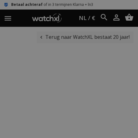
teraf
of in 3 termijnen Klarna + ln3
Eenvoudi
NL / €
Terug naar WatchXL bestaat 20 jaar!