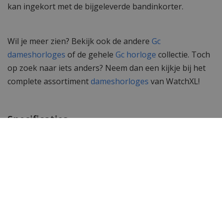
kan ingekort met de bijgeleverde bandinkorter.
Wil je meer zien? Bekijk ook de andere
Gc
dameshorloges
of de gehele
Gc horloge
collectie. Toch
op zoek naar iets anders? Neem dan een kijkje bij het
complete assortiment
dameshorloges
van WatchXL!
Specificaties
Merk
Gc Guess Collection
SKU
Y46001L5MF
EAN Code
0091661496226