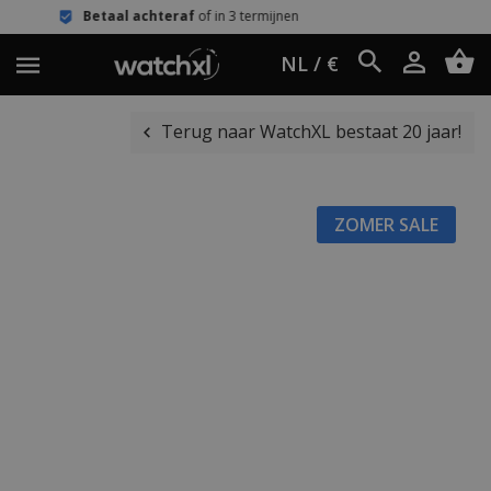
taal achteraf
of in 3 termijnen
Eenv
NL / €
Terug naar WatchXL bestaat 20 jaar!
ZOMER SALE