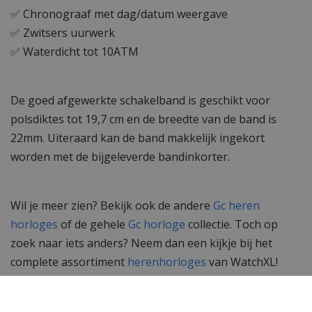
✅ Chronograaf met dag/datum weergave
✅ Zwitsers uurwerk
✅ Waterdicht tot 10ATM
De goed afgewerkte schakelband is geschikt voor
polsdiktes tot 19,7 cm en de breedte van de band is
22mm. Uiteraard kan de band makkelijk ingekort
worden met de bijgeleverde bandinkorter.
Wil je meer zien? Bekijk ook de andere
Gc heren
horloges
of de gehele
Gc horloge
collectie. Toch op
zoek naar iets anders? Neem dan een kijkje bij het
complete assortiment
herenhorloges
van WatchXL!