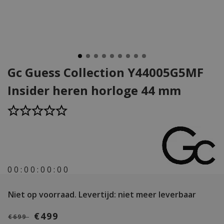
Gc Guess Collection Y44005G5MF
Insider heren horloge 44 mm
0
0
:
0
0
:
0
0
:
0
0
Niet op voorraad.
Levertijd: niet meer leverbaar
€499
€699