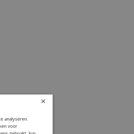
×
e analyseren.
ken voor
ens gebruikt, kun