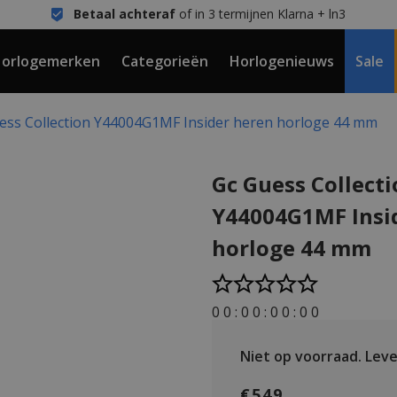
Betaal achteraf
of in 3 termijnen Klarna + ln3
orlogemerken
Categorieën
Horlogenieuws
Sale
ess Collection Y44004G1MF Insider heren horloge 44 mm
Gc Guess Collect
Y44004G1MF Insi
horloge 44 mm
0
0
:
0
0
:
0
0
:
0
0
Niet op voorraad.
Lever
€549