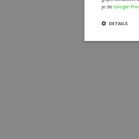
je de
Google Priv
DETAILS