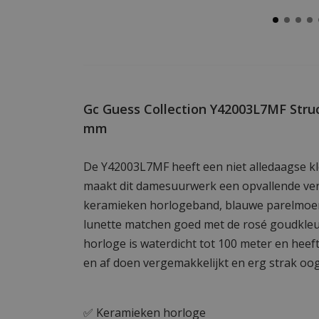
Gc Guess Collection Y42003L7MF Stru
mm
De Y42003L7MF heeft een niet alledaagse k
maakt dit damesuurwerk een opvallende ver
keramieken horlogeband, blauwe parelmoer
lunette matchen goed met de rosé goudkleu
horloge is waterdicht tot 100 meter en heef
en af doen vergemakkelijkt en erg strak oog
✅ Keramieken horloge