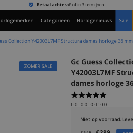
Betaal achteraf
of in 3 termijnen
orlogemerken
Categorieën
Horlogenieuws
Sale
ess Collection Y42003L7MF Structura dames horloge 36 mm
Gc Guess Collect
ZOMER SALE
Y42003L7MF Stru
dames horloge 3
0
0
:
0
0
:
0
0
:
0
0
Niet op voorraad.
Lever
€299
€549