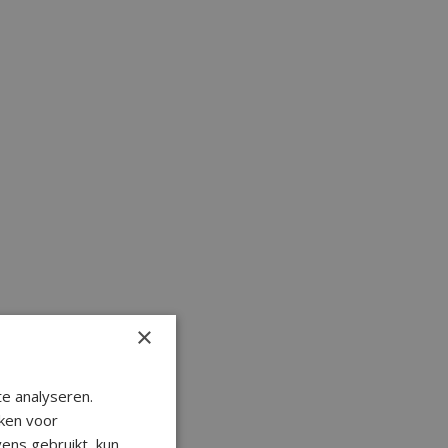
×
e analyseren.
ken voor
ens gebruikt, kun