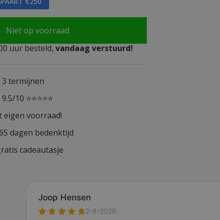
SPAART €250
Niet op voorraad
0 uur besteld,
vandaag verstuurd!
n 3 termijnen
n 9.5/10 ⭐⭐⭐⭐⭐
t eigen voorraad!
365 dagen bedenktijd
ratis cadeautasje