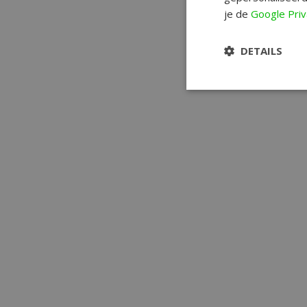
je de
Google Priv
DETAILS