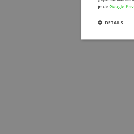
je de
Google Priv
DETAILS