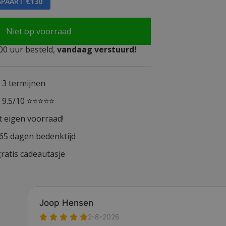
SPAART €130
Niet op voorraad
0 uur besteld,
vandaag verstuurd!
n 3 termijnen
n 9.5/10 ⭐⭐⭐⭐⭐
t eigen voorraad!
365 dagen bedenktijd
ratis cadeautasje