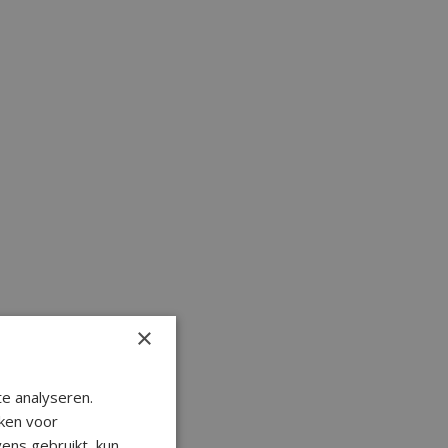
×
e analyseren.
ken voor
ens gebruikt, kun