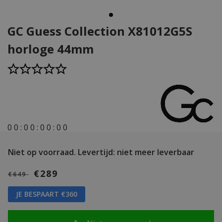
GC Guess Collection X81012G5S
horloge 44mm
0
0
:
0
0
:
0
0
:
0
0
Niet op voorraad.
Levertijd: niet meer leverbaar
€289
€649
JE BESPAART €360