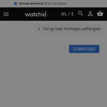
taal achteraf
of in 3 termijnen
Eenvo
NL / €
Terug naar Horloges saffierglas
ZOMER SALE