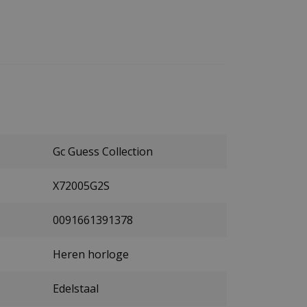
Gc Guess Collection
X72005G2S
0091661391378
Heren horloge
Edelstaal