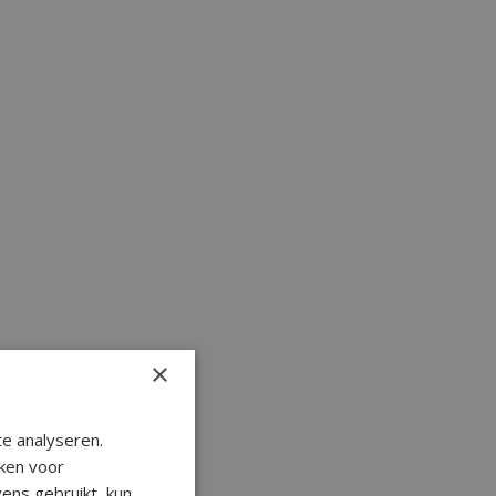
×
e analyseren.
ken voor
ens gebruikt, kun