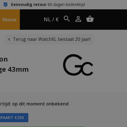
Eenvoudig retour
60 dagen bedenktijd
NL / €
Nieuw
Terug naar WatchXL bestaat 20 jaar!
ion
oge 43mm
rtijd: op dit moment onbekend
SPAART €350