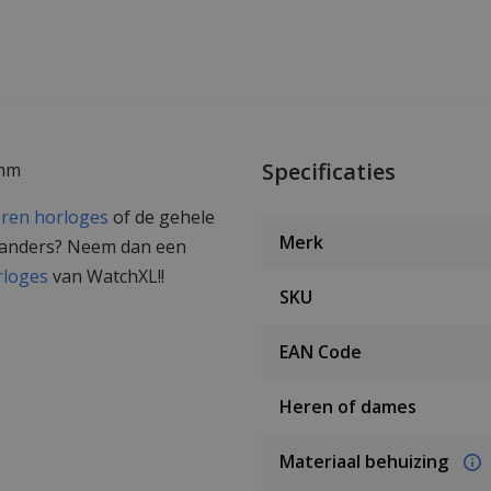
Specificaties
3mm
eren horloges
of de gehele
Merk
s anders? Neem dan een
rloges
van WatchXL!!
SKU
EAN Code
Heren of dames
Materiaal behuizing