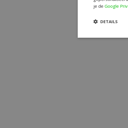
je de
Google Priv
DETAILS