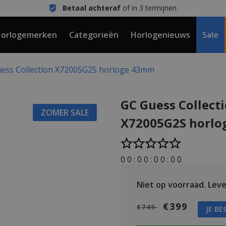
Betaal achteraf
of in 3 termijnen
orlogemerken
Categorieën
Horlogenieuws
Sale
ess Collection X72005G2S horloge 43mm
GC Guess Collect
ZOMER SALE
X72005G2S horl
0
0
:
0
0
:
0
0
:
0
0
Niet op voorraad.
Leve
€399
€749
JE BE