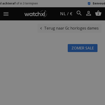
3 termijnen
Eenvoudig retour
60 dag
NL / €
Terug naar Gc horloges dames
ZOMER SALE