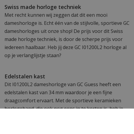
Swiss made horloge techniek
Met recht kunnen wij zeggen dat dit een mooi
dameshorloge is. Echt één van de stijlvolle, sportieve GC
dameshorloges uit onze shop! De prijs voor dit Swiss
made horloge techniek, is door de scherpe prijs voor
iedereen haalbaar. Heb jij deze GC I01200L2 horloge al
op je verlanglijstje staan?
Edelstalen kast
Dit I01200L2 dameshorloge van GC Guess heeft een
edelstalen kast van 34 mm waardoor je een fijne
draagcomfort ervaart. Met de sportieve keramieken
horlogeband, die ook nog eens in te korten is, heb je
zowaar status om je pols! Het oersterke saffierglas
beschermt zeer goed tegen krassen en is super helder
zodat je de wijzerplaat perfect kunt zien. Daar is goed