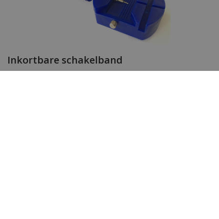
Inkortbare schakelband
De horlogeband van dit horloge kan gemakkelijk
ingekort worden met de door ons gratis bijgeleverde
horlogebandinkorter.
Specificaties
Merk
Gc Guess Collection
SKU
Z01009L4MF
EAN Code
0091661531187