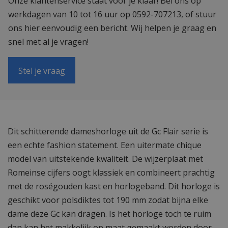
Onze klantenservice staat voor je klaar! Bel ons op
werkdagen van 10 tot 16 uur op 0592-707213, of stuur
ons hier eenvoudig een bericht. Wij helpen je graag en
snel met al je vragen!
Stel je vraag
Dit schitterende dameshorloge uit de Gc Flair serie is
een echte fashion statement. Een uitermate chique
model van uitstekende kwaliteit. De wijzerplaat met
Romeinse cijfers oogt klassiek en combineert prachtig
met de roségouden kast en horlogeband. Dit horloge is
geschikt voor polsdiktes tot 190 mm zodat bijna elke
dame deze Gc kan dragen. Is het horloge toch te ruim
dan kan het makkelijk op maat gemaakt worden door