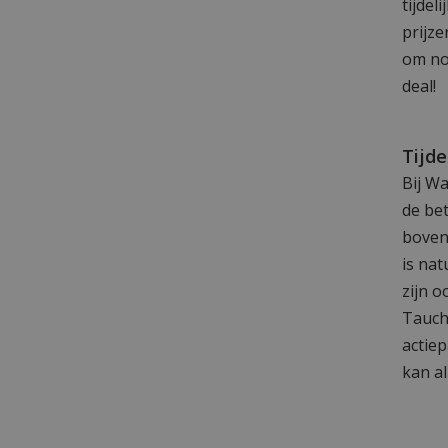
tijdel
prijz
om no
deal!
Tijde
Bij W
de be
boven
is nat
zijn o
Tauch
actiep
kan a