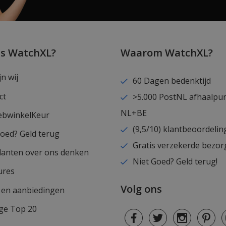
is WatchXL?
Waarom WatchXL?
jn wij
60 Dagen bedenktijd
ct
>5.000 PostNL afhaalpu
NL+BE
ebwinkelKeur
(9,5/10) klantbeoordelin
goed? Geld terug
Gratis verzekerde bezor
lanten over ons denken
Niet Goed? Geld terug!
ures
Volg ons
s en aanbiedingen
ge Top 20