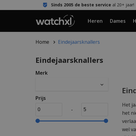
Sinds 2005 de beste service
al 20+ jaar!
Heren
Dames
H
Home
Eindejaarsknallers
Eindejaarsknallers
Merk
Ein
Prijs
Het ja
-
het ni
verla
wel v