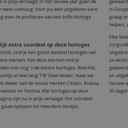
ijk in prijs verlaagd. In het nieuwe jaar gaan de
gewaard
en weer omhoog. Voor jou een uitgelezen kans
in Google
g even te profiteren van een toffe horloge
graag on
helpen, 
Elke bes
lijk extra voordeel op deze horloges
zorgvuld
atchXL vind je een groot aanbod horloges van
uitgebre
tere merken. Van deze merken vind je
ze verst
dien ook nog 's de betere horloges. WatchXL
geleverd
uurlijk al heel lang TW Steel dealer, maar we
en uitge
ok dealer van de mooie merken Citizen, Bulova,
nieuwe a
meister en Festina. Alle horloges op deze
30 dagen
agina zijn nu in prijs verlaagd. Het voordeel
l gauw oplopen tot meerdere tientjes.