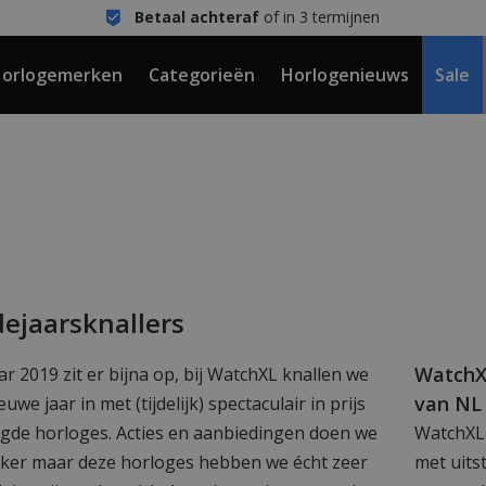
Betaal achteraf
of in 3 termijnen
orlogemerken
Categorieën
Horlogenieuws
Sale
dejaarsknallers
WatchX
ar 2019 zit er bijna op, bij WatchXL knallen we
van NL 
euwe jaar in met (tijdelijk) spectaculair in prijs
agde horloges. Acties en aanbiedingen doen we
WatchXL 
aker maar deze horloges hebben we écht zeer
met uits