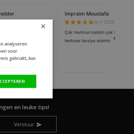
×
e analyseren.
ken voor
ens gebruikt, kun
CCEPTEREN
ngen en leuke tips!
Verstuur