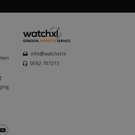
info@watchxl.nl
nten
0592-707213
g
ging