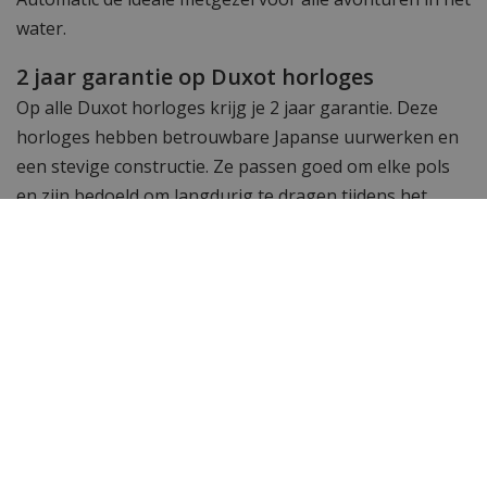
water.
2 jaar garantie op Duxot horloges
Op alle Duxot horloges krijg je 2 jaar garantie. Deze
horloges hebben betrouwbare Japanse uurwerken en
een stevige constructie. Ze passen goed om elke pols
en zijn bedoeld om langdurig te dragen tijdens het
dagelijkse leven en tijdens sportieve bezigheden.
Wil je meer zien? Bekijk ook de andere
Duxot
horloges.
Toch op zoek naar iets anders? Neem dan een kijkje bij
het complete assortiment
dameshorloges
&
herenhorloges
van WatchXL!