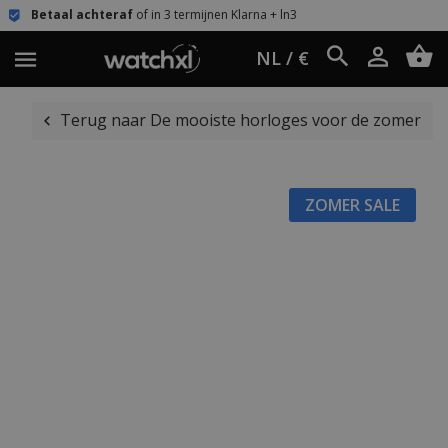
eraf
of in 3 termijnen Klarna + ln3
Eenvoudi
NL / €
Terug naar De mooiste horloges voor de zomer
ZOMER SALE