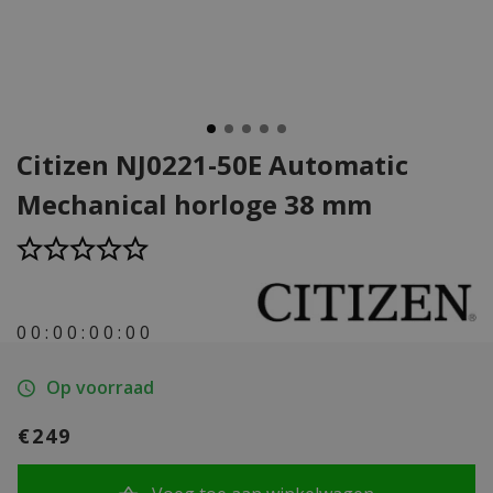
Citizen NJ0221-50E Automatic
Mechanical horloge 38 mm
0
0
:
0
0
:
0
0
:
0
0
Op voorraad
€249