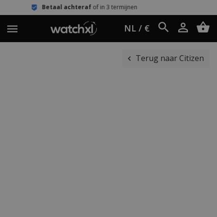
 achteraf
of in 3 termijnen
Eenvoudi
NL / €
Terug naar Citizen