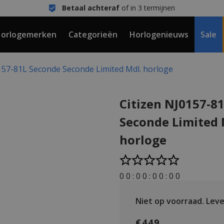
Betaal achteraf
of in 3 termijnen
orlogemerken
Categorieën
Horlogenieuws
Sale
157-81L Seconde Seconde Limited Mdl. horloge
Citizen NJ0157-8
Seconde Limited 
horloge
0
0
:
0
0
:
0
0
:
0
0
Niet op voorraad.
Lever
€449