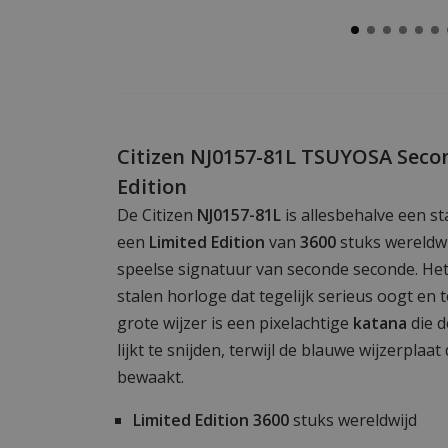
Citizen NJ0157-81L TSUYOSA Seco
Edition
De Citizen
NJ0157-81L
is allesbehalve een s
een
Limited Edition
van
3600
stuks wereldw
speelse signatuur van seconde seconde. Het r
stalen horloge dat tegelijk serieus oogt en 
grote wijzer is een pixelachtige
katana
die de
lijkt te snijden, terwijl de blauwe wijzerplaat
bewaakt.
Limited Edition
3600
stuks wereldwijd