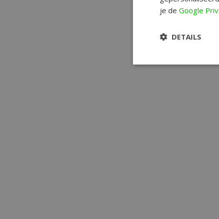
je de
Google Priv
DETAILS