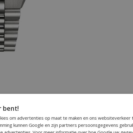
r bent!
okies om advertenties op maat te maken en ons websiteverkeer t
ming kunnen Google en zijn partners persoonsgegevens gebrui
e advertenties. Voor meer informatie over hoe Google uw gegev