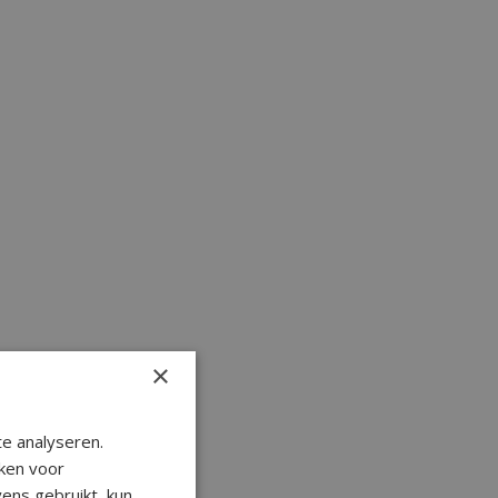
×
e analyseren.
ken voor
ens gebruikt, kun