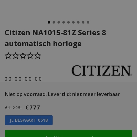
Citizen NA1015-81Z Series 8
automatisch horloge
0
0
:
0
0
:
0
0
:
0
0
Niet op voorraad.
Levertijd: niet meer leverbaar
€777
€1.295
JE BESPAART €518