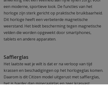
een moderne, sportieve look. De functies van het
horloge zijn sterk gericht op praktische bruikbaarheid.
Dit horloge heeft een verbeterde magnetische
weerstand. Het biedt bescherming tegen magnetische
velden die worden opgewekt door smartphones,
tablets en andere apparaten.
Saffierglas
Het laatste wat je wilt is dat er na verloop van tijd
krassen en beschadigingen op het horlogeglas komen.
Daarom is dit Citizen model uitgerust met saffierglas,
het is harder dan mineraalglas en zeer krasvast.
Is dit niet het horloge dat je zoekt en wil je meer zien?
Bekijk ook de andere
Citizen heren horloges
of de