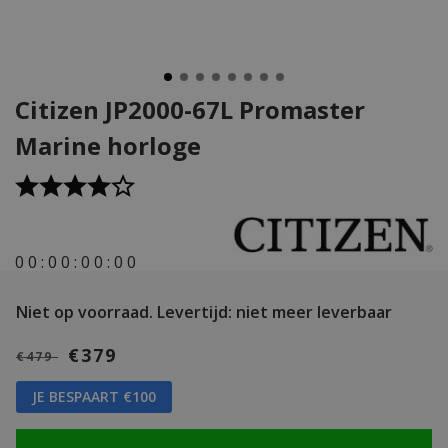
Citizen JP2000-67L Promaster
Marine horloge
0
0
:
0
0
:
0
0
:
0
0
Niet op voorraad.
Levertijd: niet meer leverbaar
€379
€479
JE BESPAART €100