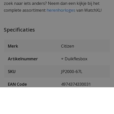
zoek naar iets anders? Neem dan een kijkje bij het
complete assortiment
herenhorloges
van WatchXL!
Specificaties
Merk
Citizen
Artikelnummer
+ Duikflesbox
SKU
JP2000-67L
EAN Code
4974374330031
Heren of dames
Heren horloge
Materiaal behuizing
Edelstaal