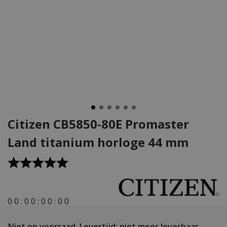
Citizen CB5850-80E Promaster
Land titanium horloge 44 mm
0
0
:
0
0
:
0
0
:
0
0
Niet op voorraad.
Levertijd: niet meer leverbaar