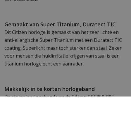
Gemaakt van Super Titanium, Duratect TIC
Dit Citizen horloge is gemaakt van het zeer lichte en
anti-allergische Super Titanium met een Duratect TIC
coating. Superlicht maar toch sterker dan staal. Zeker
voor mensen die huidirritatie krijgen van staal is een
titanium horloge echt een aanrader.
Makkelijk in te korten horlogeband
De stalen horlogeband van de Citizen CB5850-80E
Promaster Land radiogestuurd is stevig en makkelijk in
te korten met de gratis bijgeleverde bandinkorter. Deze
Promaster Land is bovendien waterdicht tot 20ATM.