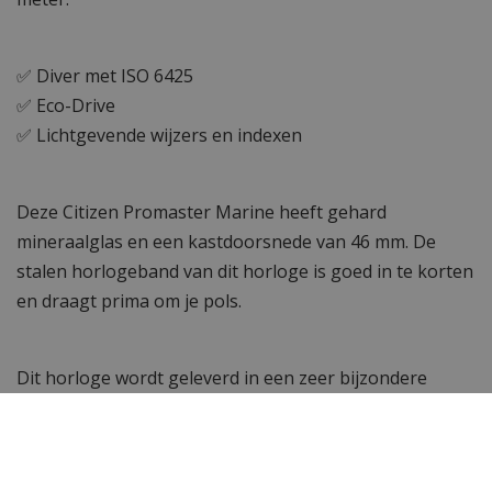
✅ Diver met ISO 6425
✅ Eco-Drive
✅ Lichtgevende wijzers en indexen
Deze Citizen Promaster Marine heeft gehard
mineraalglas en een kastdoorsnede van 46 mm. De
stalen horlogeband van dit horloge is goed in te korten
en draagt prima om je pols.
Dit horloge wordt geleverd in een zeer bijzondere
duikfles horlogebox.
Wil je meer zien? Bekijk ook de andere
Citizen heren