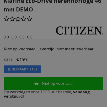
Marine Eco-Drive herenhorloge 46
mm DEMO
0
0
:
0
0
:
0
0
:
0
0
Niet op voorraad.
Levertijd: niet meer leverbaar
€197
€349
JE BESPAART €152
Niet op voorraad
Op werkdagen voor 15.00 uur besteld,
vandaag
verstuurd!