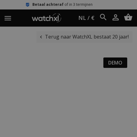
taal achteraf
of in 3 termijnen
Eenv
NL / €
Terug naar WatchXL bestaat 20 jaar!
DEMO