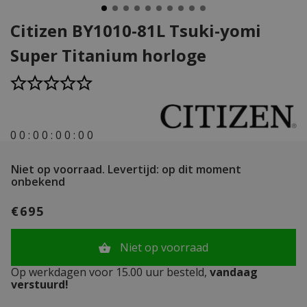
Citizen BY1010-81L Tsuki-yomi
Super Titanium horloge
0
0
:
0
0
:
0
0
:
0
0
Niet op voorraad.
Levertijd: op dit moment
onbekend
€695
Niet op voorraad
Op werkdagen voor 15.00 uur besteld,
vandaag
verstuurd!