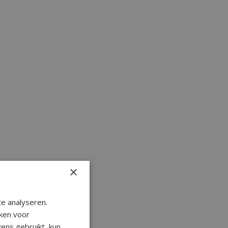
×
e analyseren.
ken voor
ens gebruikt, kun