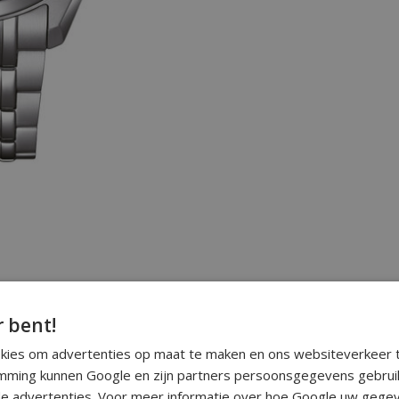
r bent!
okies om advertenties op maat te maken en ons websiteverkeer t
ming kunnen Google en zijn partners persoonsgegevens gebrui
e advertenties. Voor meer informatie over hoe Google uw gegev