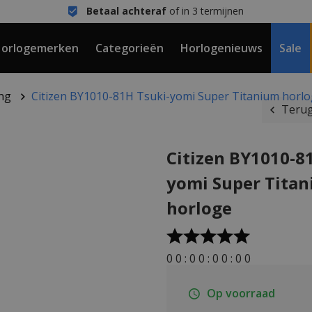
Betaal achteraf
of in 3 termijnen
orlogemerken
Categorieën
Horlogenieuws
Sale
ng
Citizen BY1010-81H Tsuki-yomi Super Titanium horl
Terug
Citizen BY1010-8
yomi Super Tita
horloge
0
0
:
0
0
:
0
0
:
0
0
Op voorraad