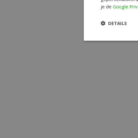
je de
Google Priv
DETAILS