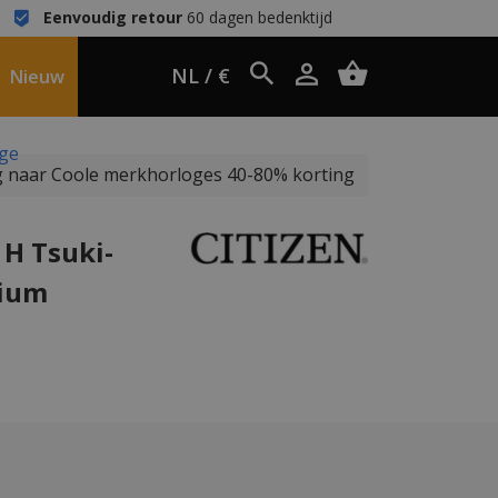
Eenvoudig retour
60 dagen bedenktijd
NL / €
Nieuw
oge
 naar Coole merkhorloges 40-80% korting
1H Tsuki-
nium