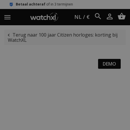
teraf
of in 3 termijnen
Eenvoudig re
NL / €
Terug naar 100 jaar Citizen horloges: korting bij
WatchXL
DEMO