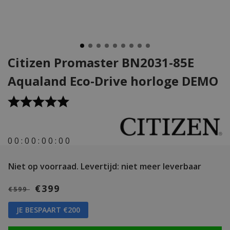
Citizen Promaster BN2031-85E
Aqualand Eco-Drive horloge DEMO
0
0
:
0
0
:
0
0
:
0
0
Niet op voorraad.
Levertijd: niet meer leverbaar
€399
€599
JE BESPAART €200