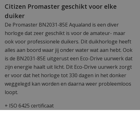
Citizen Promaster geschikt voor elke
duiker
De Promaster BN2031-85E Aqualand is een diver
horloge dat zeer geschikt is voor de amateur- maar
ook voor professionele duikers. Dit duikhorloge heeft
alles aan boord waar jij onder water wat aan hebt. Ook
is de BN2031-85E uitgerust een Eco-Drive uurwerk dat
zijn energie haalt uit licht. Dit Eco-Drive uurwerk zorgt
er voor dat het horloge tot 330 dagen in het donker
weggelegd kan worden en daarna weer probleemloos
loopt.
+ ISO 6425 certificaat
+ Schokdetectiefunctie
+ Dieptemeter