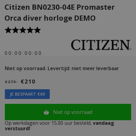
Citizen BN0230-04E Promaster
Orca diver horloge DEMO
0
0
:
0
0
:
0
0
:
0
0
Niet op voorraad.
Levertijd: niet meer leverbaar
€210
€279
JE BESPAART €69
Niet op voorraad
Op werkdagen voor 15.00 uur besteld,
vandaag
verstuurd!