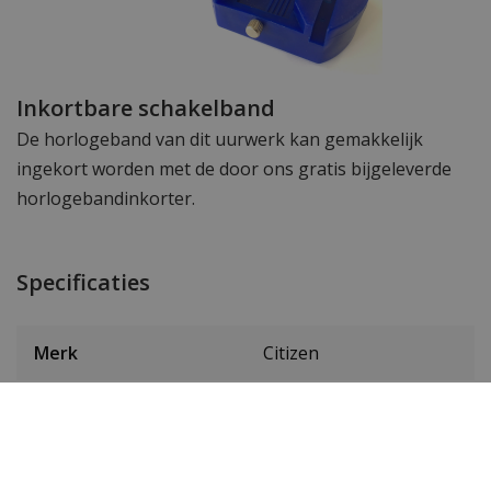
Inkortbare schakelband
De horlogeband van dit uurwerk kan gemakkelijk
ingekort worden met de door ons gratis bijgeleverde
horlogebandinkorter.
Specificaties
Merk
Citizen
SKU
BM7108-81L
EAN Code
4974374280442