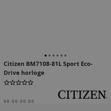
Citizen BM7108-81L Sport Eco-
Drive horloge
0
0
:
0
0
:
0
0
:
0
0