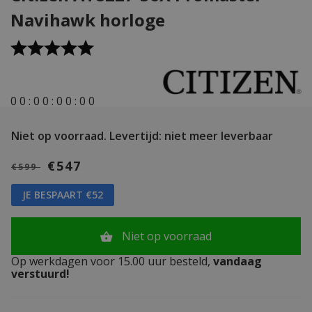
Navihawk horloge
0
0
:
0
0
:
0
0
:
0
0
Niet op voorraad.
Levertijd: niet meer leverbaar
€547
€599
JE BESPAART €52
Niet op voorraad
Op werkdagen voor 15.00 uur besteld,
vandaag
verstuurd!