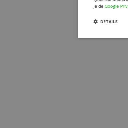
je de
Google Priv
DETAILS