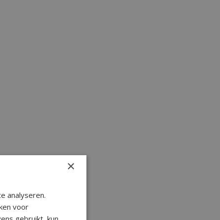
×
e analyseren.
ken voor
ens gebruikt, kun