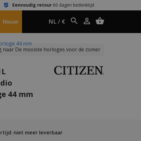
Eenvoudig retour
60 dagen bedenktijd
NL / €
Nieuw
horloge 44 mm
 naar De mooiste horloges voor de zomer
1L
dio
oge 44 mm
tijd: niet meer leverbaar