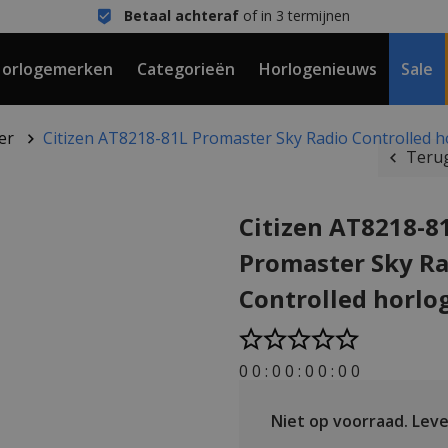
Betaal achteraf
of in 3 termijnen
orlogemerken
Categorieën
Horlogenieuws
Sale
er
Citizen AT8218-81L Promaster Sky Radio Controlled 
Terug
Citizen AT8218-8
Promaster Sky Ra
Controlled horl
0
0
:
0
0
:
0
0
:
0
0
Niet op voorraad.
Lever