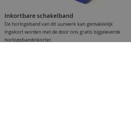
Inkortbare schakelband
De horlogeband van dit uurwerk kan gemakkelijk
ingekort worden met de door ons gratis bijgeleverde
horlogebandinkorter.
Specificaties
Merk
Citizen
SKU
AT2561-81X
EAN Code
4974374339591
Heren of dames
Heren horloge