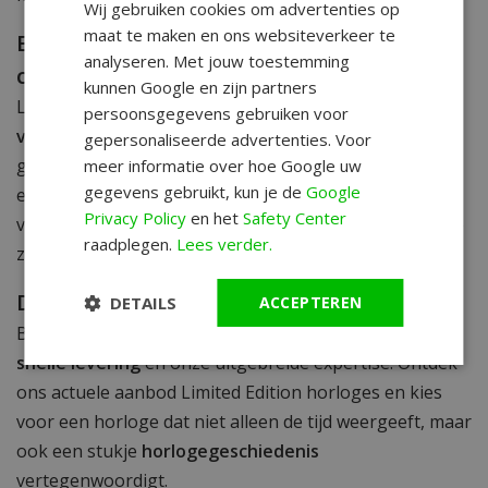
Wij gebruiken cookies om advertenties op
maat te maken en ons websiteverkeer te
Een waardevol accessoire voor elke
analyseren. Met jouw toestemming
collectie
kunnen Google en zijn partners
Limited Edition horloges blinken uit door
persoonsgegevens gebruiken voor
vakmanschap
, oog voor detail en een vaak
gepersonaliseerde advertenties. Voor
genummerde oplage. Voor verzamelaars vormen ze
meer informatie over hoe Google uw
gegevens gebruikt, kun je de
Google
een essentieel onderdeel van hun collectie, terwijl ze
Privacy Policy
en het
Safety Center
voor dragers een stijlvol en onderscheidend accessoire
raadplegen.
Lees verder.
zijn dat elke outfit compleet maakt.
De voordelen van WatchXL
DETAILS
ACCEPTEREN
Bij WatchXL profiteer je van
betrouwbare service
,
snelle levering
en onze uitgebreide expertise. Ontdek
ons actuele aanbod Limited Edition horloges en kies
voor een horloge dat niet alleen de tijd weergeeft, maar
ook een stukje
horlogegeschiedenis
vertegenwoordigt.