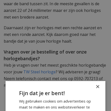
waar de band tussen zit. In de meeste gevallen is de
aanzet 22 of 24 millimeter maar er zijn ook horloges
met een bredere aanzet.
Daarnaast zijn er horloges met een rechte aanzet en
met een ronde aanzet. Kijk daarom goed naar het
bandje dat je van jouw horloge haalt.
Vragen over je bestelling of over onze
horlogebandjes?
Heb je vragen over het meest geschikte horlogebandje
voor jouw
TW Steel horloge
? Wij adviseren je graag!
Neem telefonisch contact met ons op 0592-707213 of
×
mail naar
info@watchxl.nl
.
Fijn dat je er bent!
Wij gebruiken cookies om advertenties op
maat te maken en ons websiteverkeer te