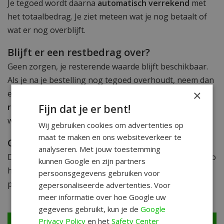
Je tegoed wordt daarna
automatisch verrekend
met
het totaalbedrag. Je ziet meteen wat je nog betaalt of
wat er nog overblijft.
Blijft er een restbedrag over?
Geen zorgen, je resterende waarde blijft beschikbaar.
Als je na je bestelling nog tegoed overhoudt, neem dan
×
even
contact met ons op
. We zorgen ervoor dat het
restant geldig blijft
en ook later nog besteed kan
Fijn dat je er bent!
worden.
Wij gebruiken cookies om advertenties op
maat te maken en ons websiteverkeer te
Geldigheid
analyseren. Met jouw toestemming
De kortingscode op jouw cadeaubon is
2 jaar geldig
. Zo
kunnen Google en zijn partners
heb je alle tijd om rustig iets uit te zoeken en je
persoonsgegevens gebruiken voor
perfecte keuze te maken.
gepersonaliseerde advertenties. Voor
meer informatie over hoe Google uw
gegevens gebruikt, kun je de
Google
Privacy Policy
en het
Safety Center