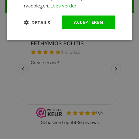
Shop nu je horloge >
raadplegen.
Lees verder.
DETAILS
ACCEPTEREN