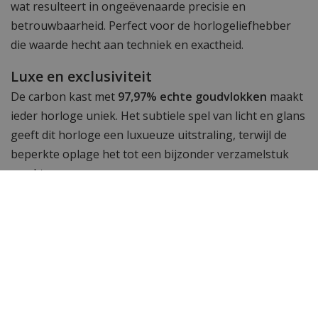
wat resulteert in ongeëvenaarde precisie en
betrouwbaarheid. Perfect voor de horlogeliefhebber
die waarde hecht aan techniek en exactheid.
Luxe en exclusiviteit
De carbon kast met
97,97% echte goudvlokken
maakt
ieder horloge uniek. Het subtiele spel van licht en glans
geeft dit horloge een luxueuze uitstraling, terwijl de
beperkte oplage het tot een bijzonder verzamelstuk
maakt.
Waarom dit horloge een icoon is
De
Bulova 98A328 Curv Classic Collection Gold 150th
Anniversary Edition
is meer dan een horloge. Het is
een eerbetoon aan 150 jaar vakmanschap en innovatie.
Met zijn gebogen ontwerp, technisch superieure
uurwerk en unieke goudafwerking is dit een horloge