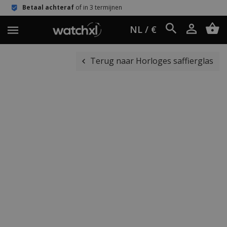
raf
of in 3 termijnen
Eenvoudig reto
NL / €
Terug naar Horloges saffierglas