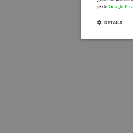
je de
Google Priv
DETAILS