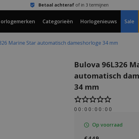
Betaal achteraf
of in 3 termijnen
orlogemerken
Categorieën
Horlogenieuws
Sale
326 Marine Star automatisch dameshorloge 34 mm
Bulova 96L326 Ma
automatisch dam
34 mm
0
0
:
0
0
:
0
0
:
0
0
Op voorraad
€449