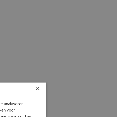
×
e analyseren.
ken voor
ens gebruikt, kun