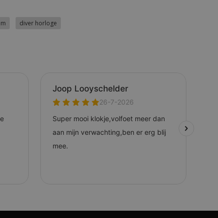
ium
diver horloge