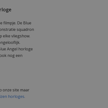
rloge
 filmpje. De Blue
onstratie squadron
p elke vliegshow.
ngelooflijk.
Blue Angel horloge
n ook nog een
 onze site maar
tizen horloges.