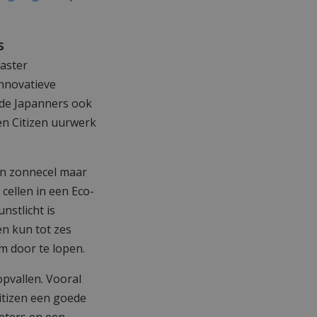
s
aster
innovatieve
de Japanners ook
en Citizen uurwerk
een zonnecel maar
cellen in een Eco-
nstlicht is
n kun tot zes
 door te lopen.
opvallen. Vooral
itizen een goede