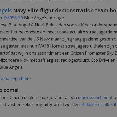
ngels
Navy Elite flight demonstration team ho
Blue Angels horloge
nse Blue Angels? Nee? Bekijk dan vooral ff het onderstaande
geveer het bekendste en meest spectaculaire straaljagerdem
n onderdeel van de US Navy maar zijn graag geziene gasten o
eze gasten met hun F/A18 Hornet straaljagers uithalen zijn o
ertof dat wij in ons assortiment een Citizen Promaster Sky 
ijzondere klok met saffierglas, radiogestuurd, Eco Drive é
Blue Angels.
ere horloge hier>
to come!
et ons Citizen dealerschap. Je vindt al een
mooi assortiment
op
omst vast en zeker nog uitgebreid worden!
Bekijk hier alle Ci