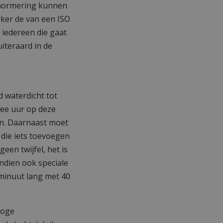
e normering kunnen
eker de van een ISO
 iedereen die gaat
uiteraard in de
d waterdicht tot
wee uur op deze
en. Daarnaast moet
 die iets toevoegen
en twijfel, het is
endien ook speciale
minuut lang met 40
loge