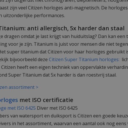
es zijn uitgerust met chronografen, dieptemeters, hoogtem
ast zijn veel Citizen horloges anti-magnetisch. De horloges
n uitzonderlijke performances.
Titanium: anti allergisch, 5x harder dan staal
ge dragen omdat je last krijgt van huiduitslag? Dan kan een
ing voor je zijn. Titanium is juist voor mensen die niet teg
 Het super titanium dat Citizen voor haar horloges gebruikt 
kijk bijvoorbeeld deze
Citizen Super Titanium horloges:
lich
 Citizen heeft een eigen techniek van oppervlakte verhardi
nd Super Titanium dat 5x harder is dan roestvrij staal.
tizen assortiment >
orloges
met ISO certificatie
Diver met ISO 6425
bers van watersport en duiksport is Citizen een goede keuz
ivers in het assortiment, waarvan een aantal ook nog eens 