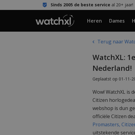
Sinds 2005 de beste service
al 20+ jaar!
Heren
Dames
H
Terug naar Watch
WatchXL: 1e
Nederland!
Geplaatst op 01-11-2
Wow! WatchXL is de
Citizen horlogedeal
webshop is dun gez
officiële Citizen d
Promasters,
Citiz
uitstekende servic