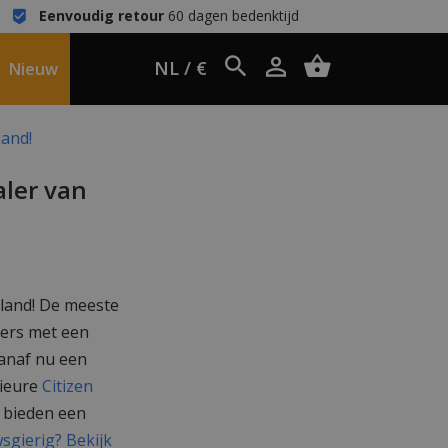
Eenvoudig retour
60 dagen bedenktijd
NL / €
Nieuw
land!
aler van
rland! De meeste
alers met een
vanaf nu een
rieure
Citizen
s bieden een
sgierig? Bekijk