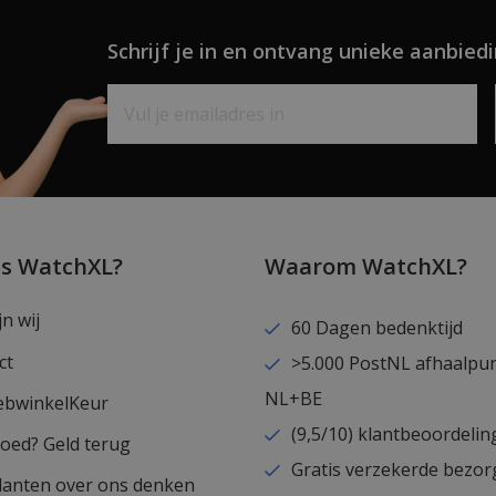
Schrijf je in en ontvang unieke aanbiedi
is WatchXL?
Waarom WatchXL?
jn wij
60 Dagen bedenktijd
ct
>5.000 PostNL afhaalpu
NL+BE
ebwinkelKeur
(9,5/10) klantbeoordelin
goed? Geld terug
Gratis verzekerde bezor
lanten over ons denken