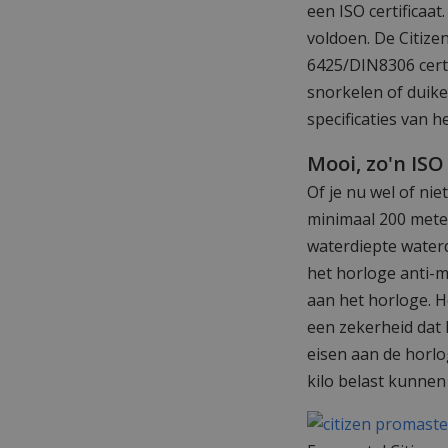
een ISO certificaa
voldoen. De Citize
6425/DIN8306 certi
snorkelen of duiken
specificaties van 
Mooi, zo'n ISO
Of je nu wel of ni
minimaal 200 meter
waterdiepte waterd
het horloge anti-m
aan het horloge. H
een zekerheid dat h
eisen aan de horl
kilo belast kunnen