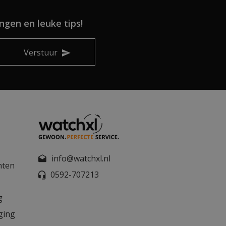
ngen en leuke tips!
Verstuur
info@watchxl.nl
nten
0592-707213
g
ging