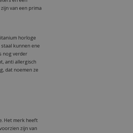
eters en een
 zijn van een prima
 titanium horloge
en staal kunnen ene
is nog verder
t, anti allergisch
ng, dat noemen ze
e. Het merk heeft
voorzien zijn van