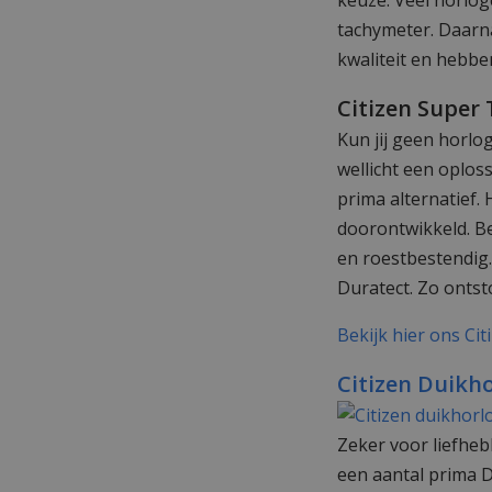
keuze. Veel horlog
tachymeter. Daarna
kwaliteit en hebbe
Citizen Super 
Kun jij geen horlo
wellicht een oploss
prima alternatief.
doorontwikkeld. Be
en roestbestendig.
Duratect. Zo ontsto
Bekijk hier ons Ci
Citizen Duikh
Zeker voor liefheb
een aantal prima D