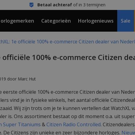
Betaal achteraf
of in 3 termijnen
orlogemerken
Categorieën
Horlogenieuws
Sale
XL: 1e officiële 100% e-commerce Citizen dealer van Neder
 officiële 100% e-commerce Citizen de
019 door Marc Hut
 eerste officiële 100% e-commerce Citizen dealer van Nede
ers vind je in fysieke winkels, het aantal officiële Citizende
aaid. Wij zijn trots om je te kunnen vertellen dat WatchXL 
ealer is. Ons assortiment bestaat op dit moment o.a. uit supe
en Super Titaniums
&
Citizen Radio Controlled
. Citizendealer
e. De Citizens zijn unieke en zeer bijzondere horloges.
Nieuw