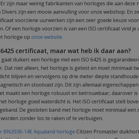
t. Er zijn maar weinig fabrikanten van horloges die aan dez
n Divers zijn een mooie aanvulling voor onze webshop. En z
ficaat voorziene uurwerken zijn een zeer goede keuze voor
. Of een horloge voorzien is van een ISO certificaat vind je 
het horloge op
onze website.
 6425 certificaat, maar wat heb ik daar aan?
et gaat duiken: een horloge met een ISO 6425 is gegarandeer
. Dat niet alleen, het horloge is getest en moet minimaal t
icht blijven en vervolgens op drie meter diepte standhoud
agnetisch en stootvast zijn. Dit zijn allemaal eigenschappen
et maakt een horloge robuust en betrouwbaar, daarover is ge
et horloge goed waterdicht is. Het ISO certificaat stelt bov
ogeband. De gesloten band met horloge moet minimaal een 
 worden zonder los te raken of te verbuigen.
Citizen Promaster duikhor