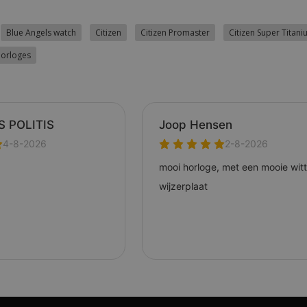
Blue Angels watch
Citizen
Citizen Promaster
Citizen Super Titan
horloges